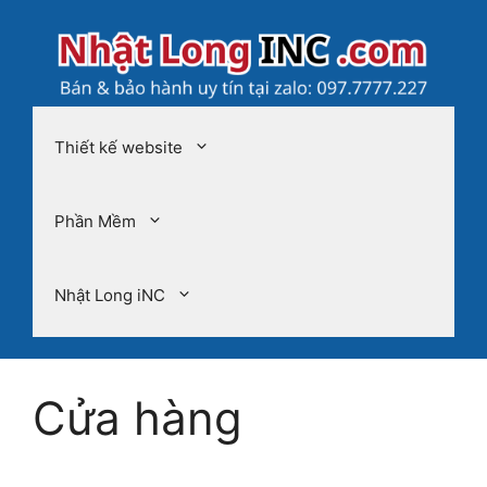
Chuyển
đến
nội
dung
Thiết kế website
Phần Mềm
Nhật Long iNC
Cửa hàng