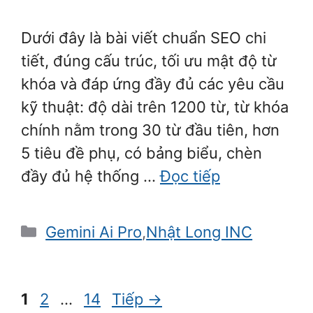
Dưới đây là bài viết chuẩn SEO chi
tiết, đúng cấu trúc, tối ưu mật độ từ
khóa và đáp ứng đầy đủ các yêu cầu
kỹ thuật: độ dài trên 1200 từ, từ khóa
chính nằm trong 30 từ đầu tiên, hơn
5 tiêu đề phụ, có bảng biểu, chèn
đầy đủ hệ thống …
Đọc tiếp
Danh
Gemini Ai Pro
,
Nhật Long INC
mục
Trang
Trang
Trang
1
2
…
14
Tiếp
→