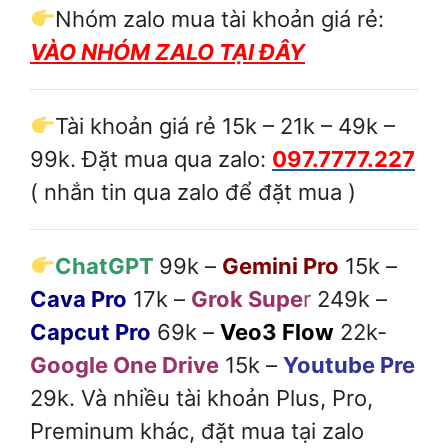
Nhóm zalo mua tài khoản giá rẻ:
VÀO NHÓM ZALO TẠI ĐÂY
Tài khoản giá rẻ 15k – 21k – 49k –
99k. Đặt mua qua zalo:
097.7777.227
( nhắn tin qua zalo để đặt mua )
ChatGPT
99k –
Gemini Pro
15k –
Cava Pro
17k –
Grok Supe
r
249k –
Capcut Pro
69k –
Veo3 Flow
22k-
Google One Drive
15k –
Youtube Pre
29k. Và nhiều tài khoản Plus, Pro,
Preminum khác, đặt mua tại zalo