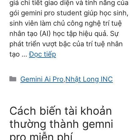
giá chi tiết giao diện và tính năng của
gói gemini pro student giúp học sinh,
sinh viên làm chủ công nghệ trí tuệ
nhân tạo (AI) học tập hiệu quả. Sự
phát triển vượt bậc của trí tuệ nhân
tạo …
Đọc tiếp
Danh
Gemini Ai Pro
,
Nhật Long INC
mục
Cách biến tài khoản
thường thành gemni
pro miễn phí