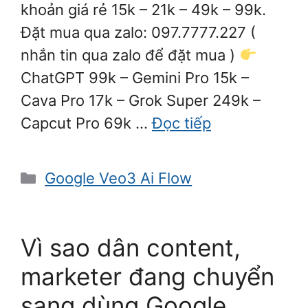
khoản giá rẻ 15k – 21k – 49k – 99k.
Đặt mua qua zalo: 097.7777.227 (
nhắn tin qua zalo để đặt mua )
ChatGPT 99k – Gemini Pro 15k –
Cava Pro 17k – Grok Super 249k –
Capcut Pro 69k …
Đọc tiếp
Danh
Google Veo3 Ai Flow
mục
Vì sao dân content,
marketer đang chuyển
sang dùng Google