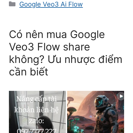
Danh
Google Veo3 Ai Flow
mục
Có nên mua Google
Veo3 Flow share
không? Ưu nhược điểm
cần biết