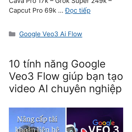
Cava Pro 17k – Grok Super 249k –
Capcut Pro 69k …
Đọc tiếp
Danh
Google Veo3 Ai Flow
mục
10 tính năng Google
Veo3 Flow giúp bạn tạo
video AI chuyên nghiệp