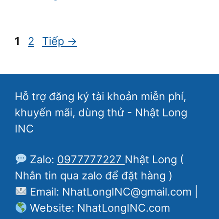
mục
Trang
Trang
1
2
Tiếp
→
Hỗ trợ đăng ký tài khoản miễn phí,
khuyến mãi, dùng thử - Nhật Long
INC
Zalo:
0977777227
Nhật Long (
Nhắn tin qua zalo để đặt hàng )
Email: NhatLongINC@gmail.com |
Website: NhatLongINC.com