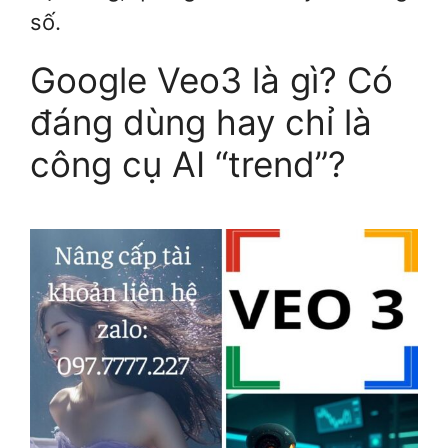
số.
Google Veo3 là gì? Có
đáng dùng hay chỉ là
công cụ AI “trend”?