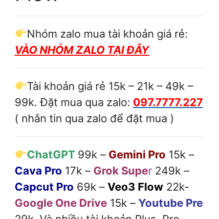
Nhóm zalo mua tài khoản giá rẻ:
VÀO NHÓM ZALO TẠI ĐÂY
Tài khoản giá rẻ 15k – 21k – 49k –
99k. Đặt mua qua zalo:
097.7777.227
( nhắn tin qua zalo để đặt mua )
ChatGPT
99k –
Gemini Pro
15k –
Cava Pro
17k –
Grok Supe
r
249k –
Capcut Pro
69k –
Veo3 Flow
22k-
Google One Drive
15k –
Youtube Pre
29k. Và nhiều tài khoản Plus, Pro,