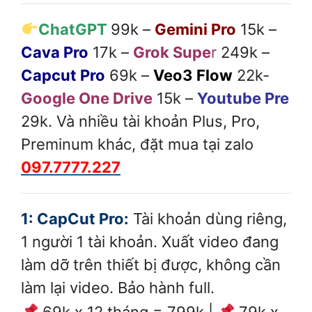
ChatGPT
99k –
Gemini Pro
15k –
Cava Pro
17k –
Grok Supe
r
249k –
Capcut Pro
69k –
Veo3 Flow
22k-
Google One Drive
15k –
Youtube Pre
29k. Và nhiều tài khoản Plus, Pro,
Preminum khác, đặt mua tại zalo
097.7777.227
1: CapCut Pro:
Tài khoản dùng riêng,
1 người 1 tài khoản. Xuất video đang
làm dỡ trên thiết bị được, không cần
làm lại video. Bảo hành full.
69k x 12 tháng = 799k |
79k x