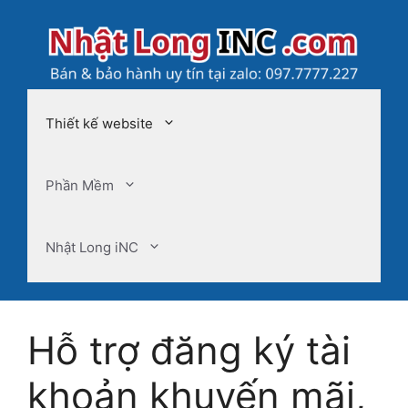
Chuyển
đến
nội
dung
Thiết kế website
Phần Mềm
Nhật Long iNC
Hỗ trợ đăng ký tài
khoản khuyến mãi,