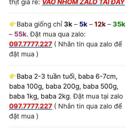
thịt giá rẻ:
VÀO NHÓM ZALO TẠI ĐÂY
Baba giống chỉ
3k
–
5k
–
12k
–
35k
–
55k
. Đặt mua qua zalo:
097.7777.227
( Nhắn tin qua zalo để
đặt mua )
Baba 2-3 tuần tuổi, baba 6-7cm,
baba 100g, baba 200g, baba 500g,
baba 1kg, baba 2kg
.
Đặt mua tại zalo
097.7777.227
( Nhắn tin qua zalo để
đặt mua )