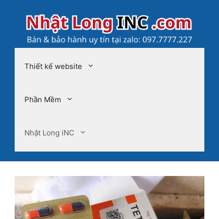
Chuyển
đến
nội
dung
Thiết kế website
Phần Mềm
Nhật Long iNC