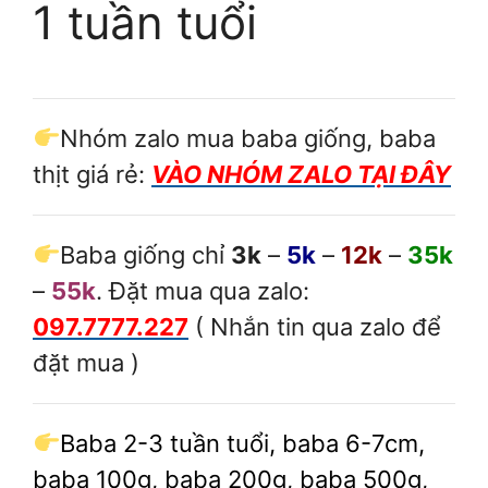
1 tuần tuổi
Nhóm zalo mua baba giống, baba
thịt giá rẻ:
VÀO NHÓM ZALO TẠI ĐÂY
Baba giống chỉ
3k
–
5k
–
12k
–
35k
–
55k
. Đặt mua qua zalo:
097.7777.227
( Nhắn tin qua zalo để
đặt mua )
Baba 2-3 tuần tuổi, baba 6-7cm,
baba 100g, baba 200g, baba 500g,