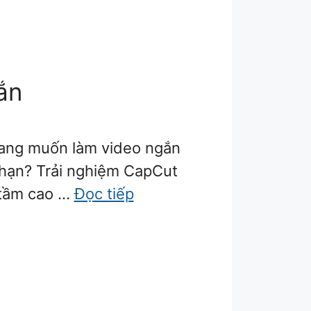
ắn
ang muốn làm video ngắn
 hạn? Trải nghiệm CapCut
 tầm cao …
Đọc tiếp