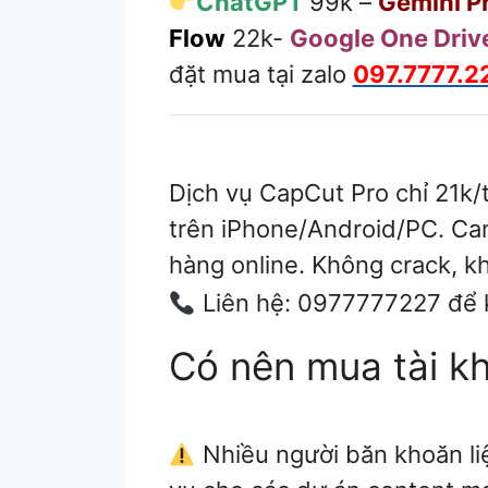
ChatGPT
99k –
Gemini P
Flow
22k-
Google One Driv
đặt mua tại zalo
097.7777.2
Dịch vụ CapCut Pro chỉ 21k/
trên iPhone/Android/PC. Cam 
hàng online. Không crack, k
Liên hệ: 0977777227 để k
Có nên mua tài kh
Nhiều người băn khoăn liệ