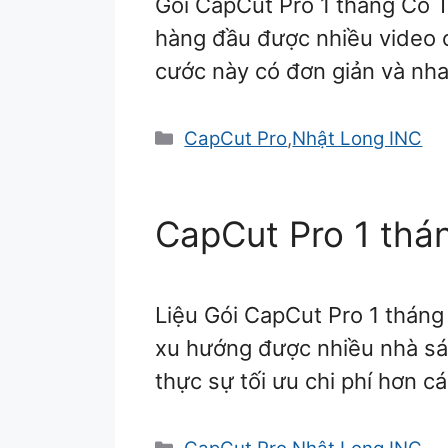
Gói CapCut Pro 1 tháng Có
hàng đầu được nhiều video cr
cước này có đơn giản và nh
Danh
CapCut Pro
,
Nhật Long INC
mục
CapCut Pro 1 thán
Liệu Gói CapCut Pro 1 thán
xu hướng được nhiều nhà sán
thực sự tối ưu chi phí hơn 
Danh