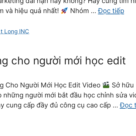
rketing dài hạn hay không? Hãy cùng tìm h
ệm và hiệu quả nhất!
Nhóm …
Đọc tiếp
t Long INC
ng cho người mới học edit
g Cho Người Mới Học Edit Video
Sở hữu g
p những người mới bắt đầu học chỉnh sửa v
ày cung cấp đầy đủ công cụ cao cấp …
Đọc 