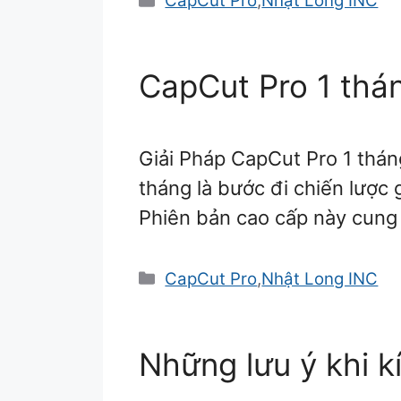
CapCut Pro
,
Nhật Long INC
mục
CapCut Pro 1 thá
Giải Pháp CapCut Pro 1 thá
tháng là bước đi chiến lược
Phiên bản cao cấp này cung
Danh
CapCut Pro
,
Nhật Long INC
mục
Những lưu ý khi k