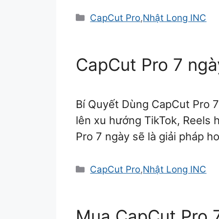
Danh
CapCut Pro
,
Nhật Long INC
mục
CapCut Pro 7 ngà
Bí Quyết Dùng CapCut Pro 
lên xu hướng TikTok, Reels 
Pro 7 ngày sẽ là giải pháp 
Danh
CapCut Pro
,
Nhật Long INC
mục
Mua CapCut Pro 7