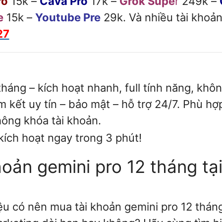
ro
15k –
Cava Pro
17k –
Grok Supe
r
249k –
e
15k –
Youtube Pre
29k. Và nhiều tài khoản
27
tháng – kích hoạt nhanh, full tính năng, kh
kết uy tín – bảo mật – hỗ trợ 24/7. Phù hợ
hông khóa tài khoản.
ích hoạt ngay trong 3 phút!
oản gemini pro 12 tháng tạ
u có nên mua tài khoản gemini pro 12 tháng