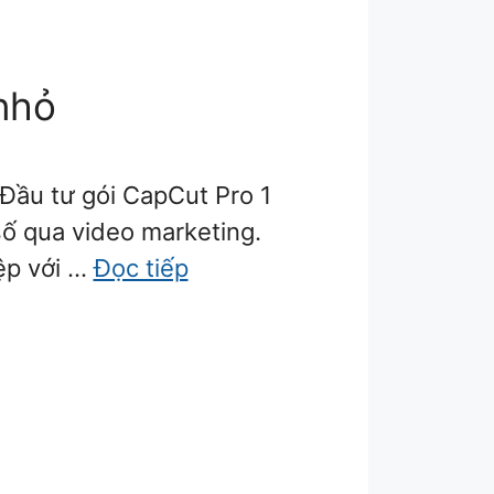
nhỏ
Đầu tư gói CapCut Pro 1
số qua video marketing.
ệp với …
Đọc tiếp