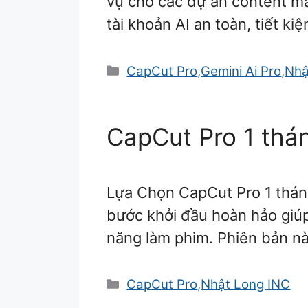
vụ cho các dự án content ma
tài khoản AI an toàn, tiết ki
Danh
CapCut Pro
,
Gemini Ai Pro
,
Nhậ
mục
CapCut Pro 1 thá
Lựa Chọn CapCut Pro 1 thán
bước khởi đầu hoàn hảo giú
năng làm phim. Phiên bản n
Danh
CapCut Pro
,
Nhật Long INC
mục