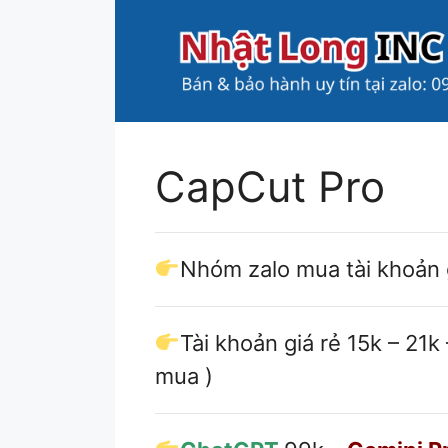
Chuyển
đến
nội
dung
CapCut Pro
Nhóm zalo mua tài khoản 
Tài khoản giá rẻ 15k – 21k
mua )