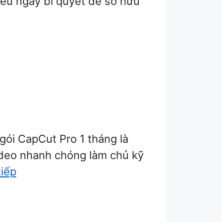
iểu ngay bí quyết để sở hữu
ói CapCut Pro 1 tháng là
ideo nhanh chóng làm chủ kỹ
tiếp