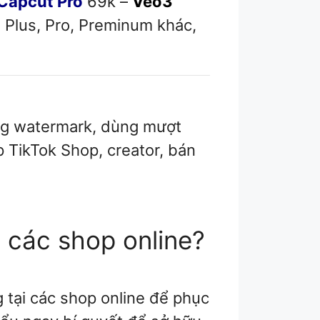
Capcut Pro
69k –
Veo3
 Plus, Pro, Preminum khác,
ông watermark, dùng mượt
p TikTok Shop, creator, bán
i các shop online?
 tại các shop online để phục