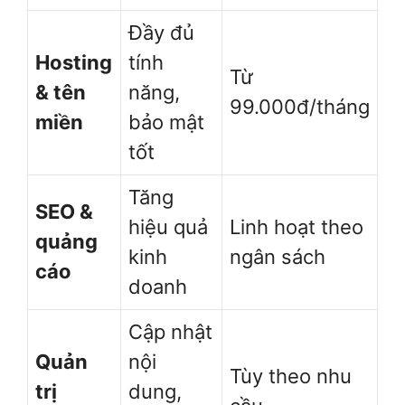
Đầy đủ
Hosting
tính
Từ
& tên
năng,
99.000đ/tháng
miền
bảo mật
tốt
Tăng
SEO &
hiệu quả
Linh hoạt theo
quảng
kinh
ngân sách
cáo
doanh
Cập nhật
Quản
nội
Tùy theo nhu
trị
dung,