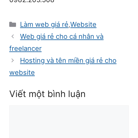
Danh
Làm web giá rẻ
,
Website
mục
Web giá rẻ cho cá nhân và
freelancer
Hosting và tên miền giá rẻ cho
website
Viết một bình luận
Bình
luận