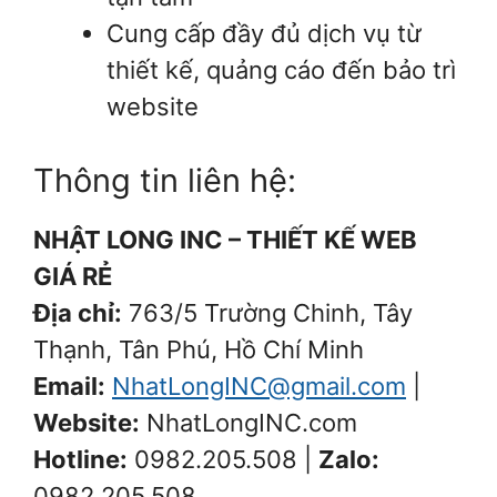
Cung cấp đầy đủ dịch vụ từ
thiết kế, quảng cáo đến bảo trì
website
Thông tin liên hệ:
NHẬT LONG INC – THIẾT KẾ WEB
GIÁ RẺ
Địa chỉ:
763/5 Trường Chinh, Tây
Thạnh, Tân Phú, Hồ Chí Minh
Email:
NhatLongINC@gmail.com
|
Website:
NhatLongINC.com
Hotline:
0982.205.508 |
Zalo:
0982.205.508