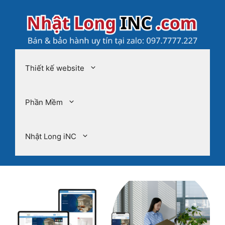
Chuyển
đến
nội
dung
Thiết kế website
Phần Mềm
Nhật Long iNC