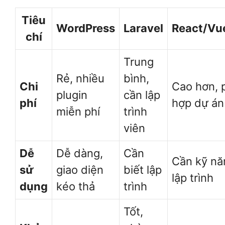
Tiêu
WordPress
Laravel
React/Vu
chí
Trung
Rẻ, nhiều
bình,
Chi
Cao hơn, 
plugin
cần lập
phí
hợp dự án
miễn phí
trình
viên
Dễ
Dễ dàng,
Cần
Cần kỹ nă
sử
giao diện
biết lập
lập trình
dụng
kéo thả
trình
Tốt,