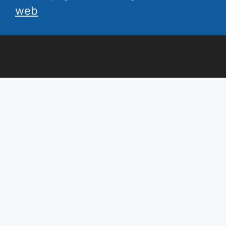
web
© 2026 Tài Khoản Pro, Plus, Premium, Ultra Giá Tốt -
Da Lô: 097.7777.227
• Tạo ra với
GeneratePress