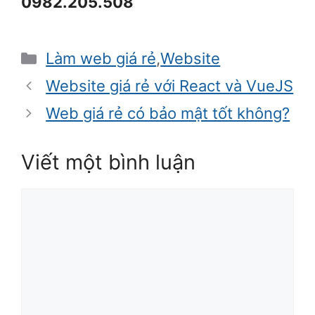
0982.205.508
Danh
Làm web giá rẻ
,
Website
mục
Website giá rẻ với React và VueJS
Web giá rẻ có bảo mật tốt không?
Viết một bình luận
Bình
luận