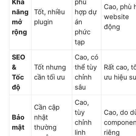
Khả
phù
Cao, phù 
năng
Tốt, nhiều
hợp dự
website
mở
plugin
án
động
rộng
phức
tạp
SEO
Cao, có
&
Tốt nhưng
thể tùy
Rất cao, tố
Tốc
cần tối ưu
chỉnh
ưu hiệu s
độ
sâu
Cao,
Cần cập
tùy
Cao, do d
Bảo
nhật
chỉnh
componen
mật
thường
linh
riêng