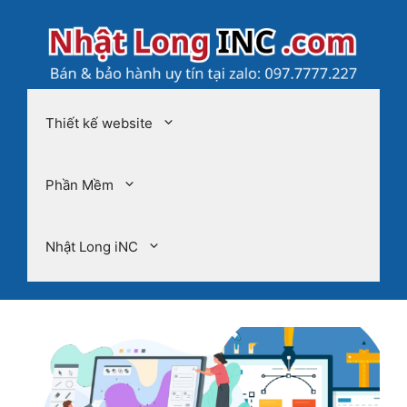
Chuyển
đến
nội
dung
Thiết kế website
Phần Mềm
Nhật Long iNC