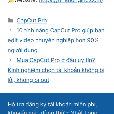
Website:
https://nhatlonginc.com/
Danh
CapCut Pro
mục
10 tính năng CapCut Pro giúp bạn
edit video chuyên nghiệp hơn 90%
người dùng
Mua CapCut Pro ở đâu uy tín?
Kinh nghiệm chọn tài khoản không bị
lỗi, không bị out
Hỗ trợ đăng ký tài khoản miễn phí,
khuyến mãi, dùng thử - Nhật Long