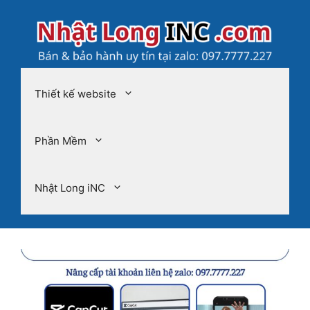
Chuyển
đến
nội
dung
Thiết kế website
Phần Mềm
Nhật Long iNC