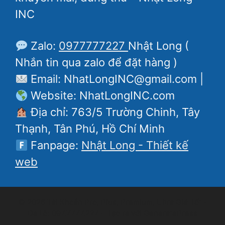
INC
Zalo:
0977777227
Nhật Long (
Nhắn tin qua zalo để đặt hàng )
Email: NhatLongINC@gmail.com |
Website: NhatLongINC.com
Địa chỉ: 763/5 Trường Chinh, Tây
Thạnh, Tân Phú, Hồ Chí Minh
Fanpage:
Nhật Long - Thiết kế
web
© 2026 Tài Khoản Pro, Plus, Premium, Ultra Giá Tốt -
Da Lô: 097.7777.227
• Tạo ra với
GeneratePress