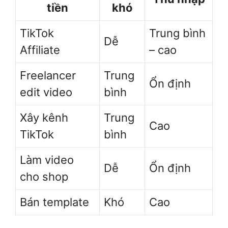
tiền
khó
TikTok
Trung bình
Dễ
Affiliate
– cao
Freelancer
Trung
Ổn định
edit video
bình
Xây kênh
Trung
Cao
TikTok
bình
Làm video
Dễ
Ổn định
cho shop
Bán template
Khó
Cao