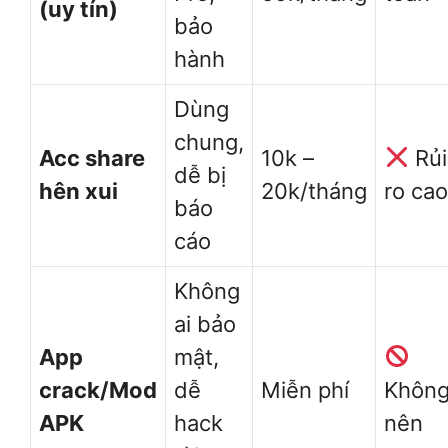
(uy tín)
bảo
hành
Dùng
chung,
Acc share
10k –
Rủi
dễ bị
hên xui
20k/tháng
ro cao
báo
cáo
Không
ai bảo
App
mật,
crack/Mod
dễ
Miễn phí
Khôn
APK
hack
nên