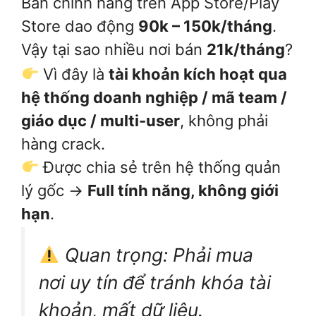
Bản chính hãng trên App Store/Play
Store dao động
90k – 150k/tháng
.
Vậy tại sao nhiều nơi bán
21k/tháng
?
Vì đây là
tài khoản kích hoạt qua
hệ thống doanh nghiệp / mã team /
giáo dục / multi-user
, không phải
hàng crack.
Được chia sẻ trên hệ thống quản
lý gốc →
Full tính năng, không giới
hạn
.
Quan trọng: Phải mua
nơi uy tín để tránh khóa tài
khoản, mất dữ liệu.