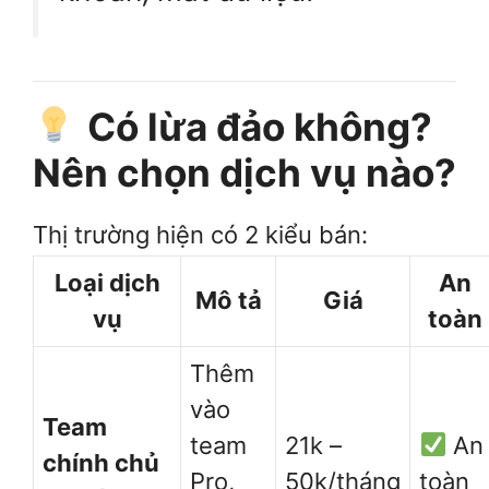
Có lừa đảo không?
Nên chọn dịch vụ nào?
Thị trường hiện có 2 kiểu bán:
Loại dịch
An
Mô tả
Giá
vụ
toàn
Thêm
vào
Team
team
21k –
An
chính chủ
Pro,
50k/tháng
toàn