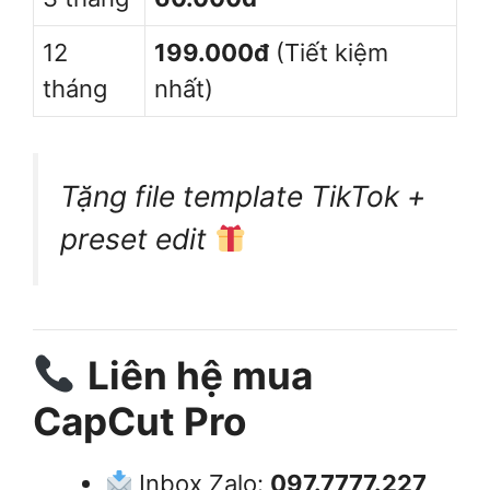
12
199.000đ
(Tiết kiệm
tháng
nhất)
Tặng file template TikTok +
preset edit
Liên hệ mua
CapCut Pro
Inbox Zalo:
097.7777.227