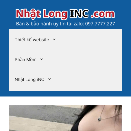
Chuyển
đến
nội
dung
Thiết kế website
Phần Mềm
Nhật Long iNC