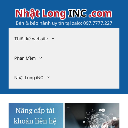
Chuyển
đến
nội
dung
Thiết kế website
Phần Mềm
Nhật Long iNC