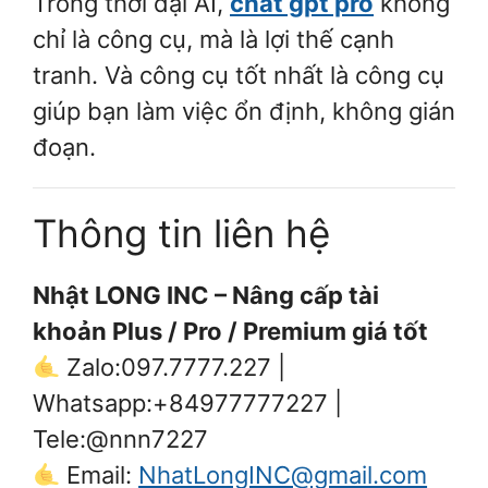
Trong thời đại AI,
chat gpt pro
không
chỉ là công cụ, mà là lợi thế cạnh
tranh. Và công cụ tốt nhất là công cụ
giúp bạn làm việc ổn định, không gián
đoạn.
Thông tin liên hệ
Nhật LONG INC – Nâng cấp tài
khoản Plus / Pro / Premium giá tốt
Zalo:097.7777.227 |
Whatsapp:+84977777227 |
Tele:@nnn7227
Email:
NhatLongINC@gmail.com