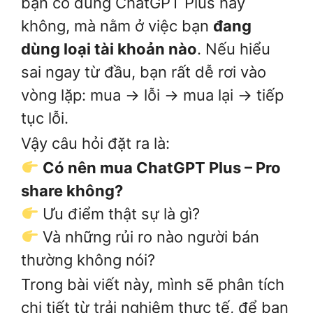
bạn có dùng ChatGPT Plus hay
không, mà nằm ở việc bạn
đang
dùng loại tài khoản nào
. Nếu hiểu
sai ngay từ đầu, bạn rất dễ rơi vào
vòng lặp: mua → lỗi → mua lại → tiếp
tục lỗi.
Vậy câu hỏi đặt ra là:
Có nên mua ChatGPT Plus – Pro
share không?
Ưu điểm thật sự là gì?
Và những rủi ro nào người bán
thường không nói?
Trong bài viết này, mình sẽ phân tích
chi tiết từ trải nghiệm thực tế, để bạn