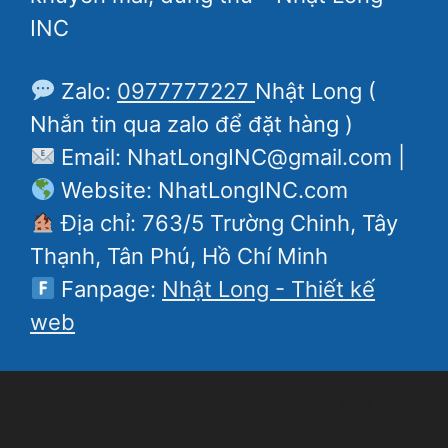
INC
Zalo:
0977777227
Nhật Long (
Nhắn tin qua zalo để đặt hàng )
Email: NhatLongINC@gmail.com |
Website: NhatLongINC.com
Địa chỉ: 763/5 Trường Chinh, Tây
Thạnh, Tân Phú, Hồ Chí Minh
Fanpage:
Nhật Long - Thiết kế
web
© 2026 Tài Khoản Pro, Plus, Premium, Ultra Giá Tốt -
Da Lô: 097.7777.227
• Tạo ra với
GeneratePress