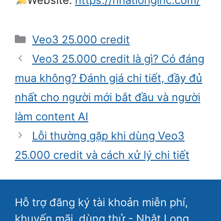
Danh
Veo3 25.000 credit
mục
Veo3 25.000 credit là gì? Có đáng
mua không? Đánh giá chi tiết, đầy đủ
nhất cho người mới bắt đầu và người
làm content AI
Lỗi thường gặp khi dùng Veo3
25.000 credit và cách xử lý chi tiết
Hỗ trợ đăng ký tài khoản miễn phí,
khuyến mãi, dùng thử - Nhật Long