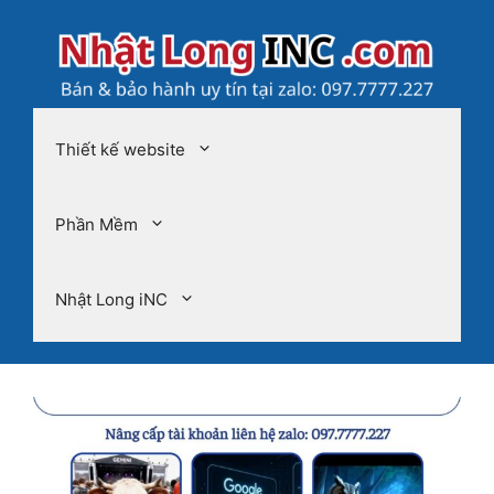
Chuyển
đến
nội
dung
Thiết kế website
Phần Mềm
Nhật Long iNC