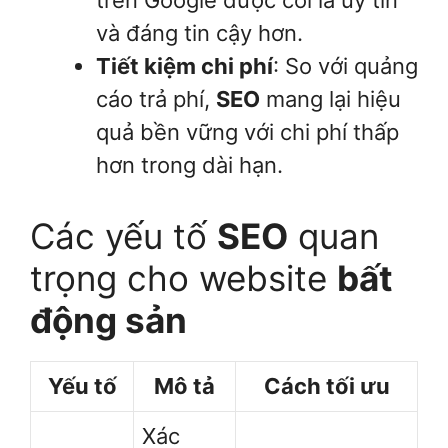
trên Google được coi là uy tín
và đáng tin cậy hơn.
Tiết kiệm chi phí
: So với quảng
cáo trả phí,
SEO
mang lại hiệu
quả bền vững với chi phí thấp
hơn trong dài hạn.
Các yếu tố
SEO
quan
trọng cho website
bất
động sản
Yếu tố
Mô tả
Cách tối ưu
Xác