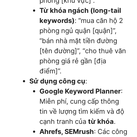
phòng [khu vực]”.
Từ khóa ngách (long-tail
keywords)
: “mua căn hộ 2
phòng ngủ quận [quận]”,
“bán nhà mặt tiền đường
[tên đường]”, “cho thuê văn
phòng giá rẻ gần [địa
điểm]”.
Sử dụng công cụ
:
Google Keyword Planner
:
Miễn phí, cung cấp thông
tin về lượng tìm kiếm và độ
cạnh tranh của
từ khóa
.
Ahrefs, SEMrush
: Các công