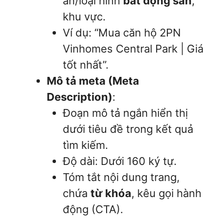
án/loại hình
bất động sản
,
khu vực.
Ví dụ: “Mua căn hộ 2PN
Vinhomes Central Park | Giá
tốt nhất”.
Mô tả meta (Meta
Description)
:
Đoạn mô tả ngắn hiển thị
dưới tiêu đề trong kết quả
tìm kiếm.
Độ dài: Dưới 160 ký tự.
Tóm tắt nội dung trang,
chứa
từ khóa
, kêu gọi hành
động (CTA).