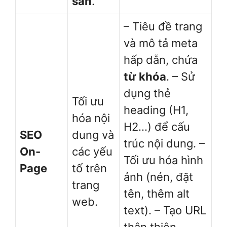
sản
.
– Tiêu đề trang
và mô tả meta
hấp dẫn, chứa
từ khóa
. – Sử
dụng thẻ
Tối ưu
heading (H1,
hóa nội
H2…) để cấu
SEO
dung và
trúc nội dung. –
On-
các yếu
Tối ưu hóa hình
Page
tố trên
ảnh (nén, đặt
trang
tên, thêm alt
web.
text). – Tạo URL