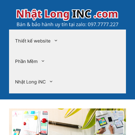
Chuyển
đến
nội
dung
Thiết kế website
Phần Mềm
Nhật Long iNC