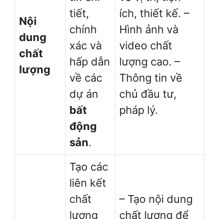
tiết,
ích, thiết kế. –
Nội
chính
Hình ảnh và
dung
xác và
video chất
chất
hấp dẫn
lượng cao. –
lượng
về các
Thông tin về
dự án
chủ đầu tư,
bất
pháp lý.
động
sản
.
Tạo các
liên kết
chất
– Tạo nội dung
lượng
chất lượng để