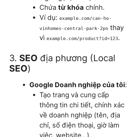
Chứa
từ khóa
chính.
Ví dụ:
example.com/can-ho-
thay
vinhomes-central-park-2pn
vì
.
example.com/product?id=123
3.
SEO
địa phương (Local
SEO
)
Google Doanh nghiệp của tôi
:
Tạo trang và cung cấp
thông tin chi tiết, chính xác
về doanh nghiệp (tên, địa
chỉ, số điện thoại, giờ làm
việc, website…).