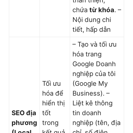
thân thiện,
chứa
từ khóa
. –
Nội dung chi
tiết, hấp dẫn
– Tạo và tối ưu
hóa trang
Google Doanh
nghiệp của tôi
Tối ưu
(Google My
hóa để
Business). –
hiển thị
Liệt kê thông
SEO địa
tốt
tin doanh
phương
trong
nghiệp (tên, địa
(Local
kết quả
chỉ, số điện