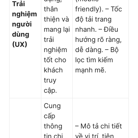
Trải
thân
friendly). – Tốc
nghiệm
thiện và
độ tải trang
người
mang lại
nhanh. – Điều
dùng
trải
hướng rõ ràng,
(UX)
nghiệm
dễ dàng. – Bộ
tốt cho
lọc tìm kiếm
khách
mạnh mẽ.
truy
cập.
Cung
cấp
thông
– Mô tả chi tiết
tin chi
về vị trí, tiện