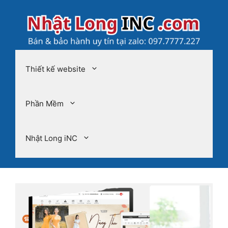
Chuyển
đến
nội
dung
Thiết kế website
Phần Mềm
Nhật Long iNC