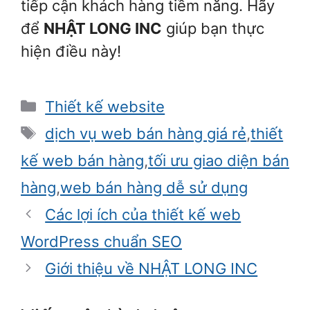
tiếp cận khách hàng tiềm năng. Hãy
để
NHẬT LONG INC
giúp bạn thực
hiện điều này!
Danh
Thiết kế website
mục
Thẻ
dịch vụ web bán hàng giá rẻ
,
thiết
kế web bán hàng
,
tối ưu giao diện bán
hàng
,
web bán hàng dễ sử dụng
Các lợi ích của thiết kế web
WordPress chuẩn SEO
Giới thiệu về NHẬT LONG INC