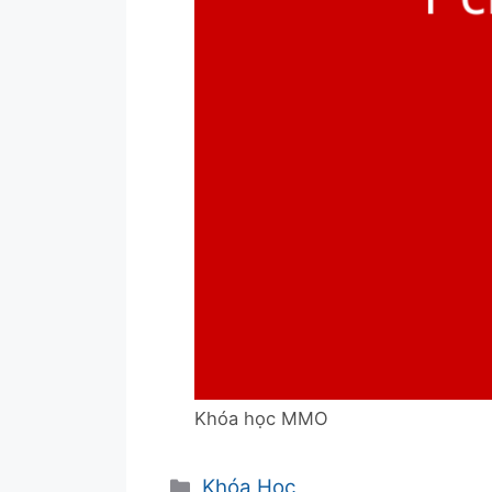
Khóa học MMO
Danh
Khóa Học