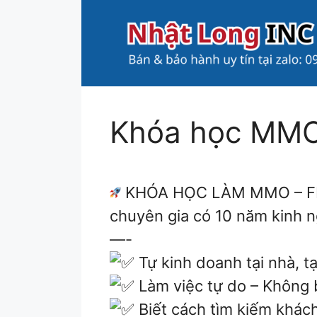
Chuyển
đến
nội
dung
Khóa học MM
KHÓA HỌC LÀM MMO – 
chuyên gia có 10 năm kinh 
—-
Tự kinh doanh tại nhà, t
Làm việc tự do – Không b
Biết cách tìm kiếm khách