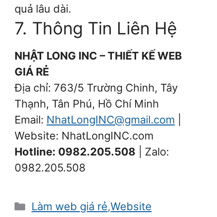
quả lâu dài.
7. Thông Tin Liên Hệ
NHẬT LONG INC – THIẾT KẾ WEB
GIÁ RẺ
Địa chỉ: 763/5 Trường Chinh, Tây
Thạnh, Tân Phú, Hồ Chí Minh
Email:
NhatLongINC@gmail.com
|
Website: NhatLongINC.com
Hotline: 0982.205.508
| Zalo:
0982.205.508
Danh
Làm web giá rẻ
,
Website