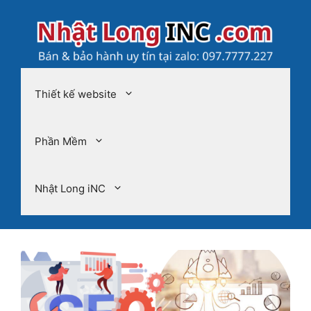
Chuyển
đến
nội
dung
Thiết kế website
Phần Mềm
Nhật Long iNC