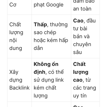
đảm bảo
Cơ
phạt Google
an toàn
Cao
, đầu
Chất
Thấp
, thường
tư bài
lượng
sao chép
bản và
nội
hoặc kém hấp
chuyên
dung
dẫn
sâu
Không ổn
Chất
Xây
định
, có thể
lượng
dựng
sử dụng link
cao
, từ
Backlink
kém chất
các trang
lượng
uy tín