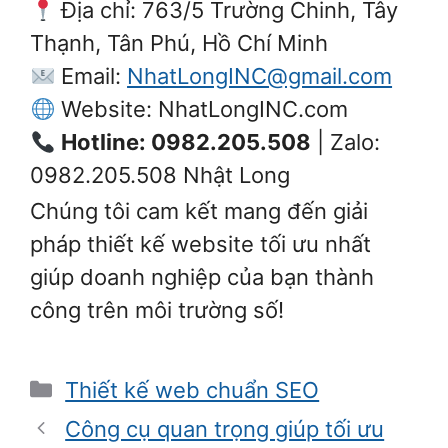
Địa chỉ: 763/5 Trường Chinh, Tây
Thạnh, Tân Phú, Hồ Chí Minh
Email:
NhatLongINC@gmail.com
Website: NhatLongINC.com
Hotline: 0982.205.508
| Zalo:
0982.205.508 Nhật Long
Chúng tôi cam kết mang đến giải
pháp thiết kế website tối ưu nhất
giúp doanh nghiệp của bạn thành
công trên môi trường số!
Danh
Thiết kế web chuẩn SEO
mục
Công cụ quan trọng giúp tối ưu