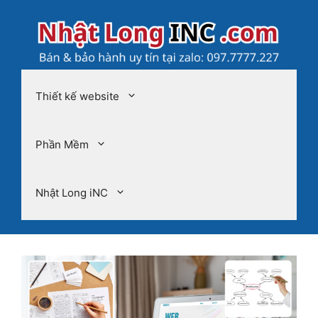
Chuyển
đến
nội
dung
Thiết kế website
Phần Mềm
Nhật Long iNC