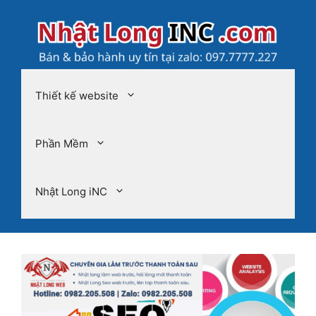
Chuyển
đến
nội
dung
Thiết kế website
Phần Mềm
Nhật Long iNC