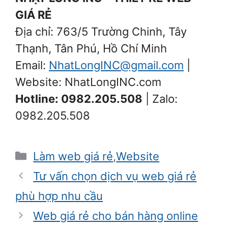
GIÁ RẺ
Địa chỉ: 763/5 Trường Chinh, Tây
Thạnh, Tân Phú, Hồ Chí Minh
Email:
NhatLongINC@gmail.com
|
Website: NhatLongINC.com
Hotline: 0982.205.508
| Zalo:
0982.205.508
Danh
Làm web giá rẻ
,
Website
mục
Tư vấn chọn dịch vụ web giá rẻ
phù hợp nhu cầu
Web giá rẻ cho bán hàng online