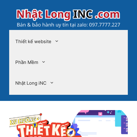
Chuyển
đến
nội
dung
Thiết kế website
Phần Mềm
Nhật Long iNC