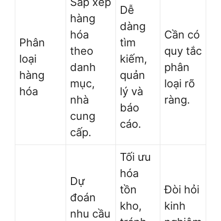
Sắp xếp
Dễ
hàng
dàng
hóa
Cần có
Phân
tìm
theo
quy tắc
loại
kiếm,
danh
phân
hàng
quản
mục,
loại rõ
hóa
lý và
nhà
ràng.
báo
cung
cáo.
cấp.
Tối ưu
hóa
Dự
tồn
Đòi hỏi
đoán
kho,
kinh
nhu cầu