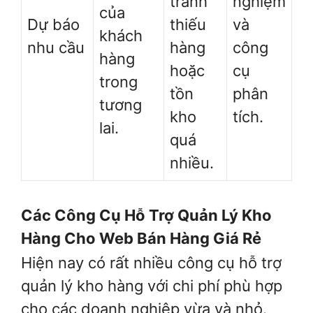
tránh
nghiệm
của
Dự báo
thiếu
và
khách
nhu cầu
hàng
công
hàng
hoặc
cụ
trong
tồn
phân
tương
kho
tích.
lai.
quá
nhiều.
Các Công Cụ Hỗ Trợ Quản Lý Kho
Hàng Cho Web Bán Hàng Giá Rẻ
Hiện nay có rất nhiều công cụ hỗ trợ
quản lý kho hàng với chi phí phù hợp
cho các doanh nghiệp vừa và nhỏ.