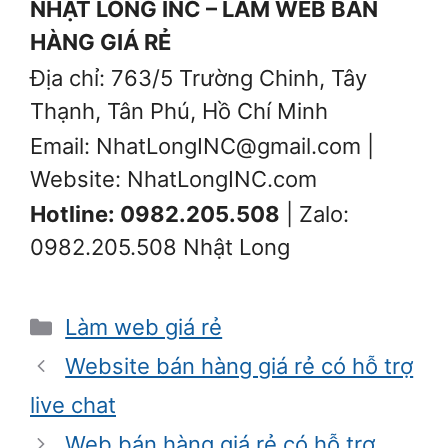
NHẬT LONG INC – LÀM WEB BÁN
HÀNG GIÁ RẺ
Địa chỉ: 763/5 Trường Chinh, Tây
Thạnh, Tân Phú, Hồ Chí Minh
Email: NhatLongINC@gmail.com |
Website: NhatLongINC.com
Hotline: 0982.205.508
| Zalo:
0982.205.508 Nhật Long
Danh
Làm web giá rẻ
mục
Website bán hàng giá rẻ có hỗ trợ
live chat
Web bán hàng giá rẻ có hỗ trợ