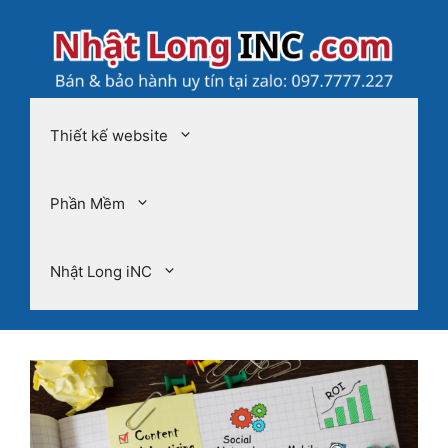
Chuyển
đến
nội
dung
Thiết kế website
Phần Mềm
Nhật Long iNC