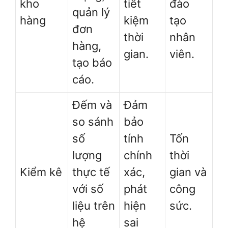
kho
tiết
đào
quản lý
hàng
kiệm
tạo
đơn
thời
nhân
hàng,
gian.
viên.
tạo báo
cáo.
Đếm và
Đảm
so sánh
bảo
số
tính
Tốn
lượng
chính
thời
Kiểm kê
thực tế
xác,
gian và
với số
phát
công
liệu trên
hiện
sức.
hệ
sai