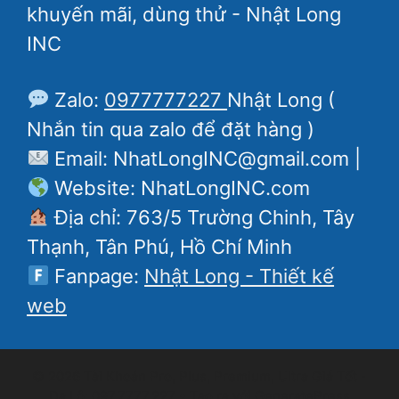
khuyến mãi, dùng thử - Nhật Long
INC
Zalo:
0977777227
Nhật Long (
Nhắn tin qua zalo để đặt hàng )
Email: NhatLongINC@gmail.com |
Website: NhatLongINC.com
Địa chỉ: 763/5 Trường Chinh, Tây
Thạnh, Tân Phú, Hồ Chí Minh
Fanpage:
Nhật Long - Thiết kế
web
© 2026 Tài Khoản Pro, Plus, Premium, Ultra Giá Tốt -
Da Lô: 097.7777.227
• Tạo ra với
GeneratePress