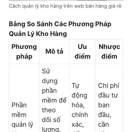
Cách quản lý kho hàng trên web bán hàng giá rẻ
Bảng So Sánh Các Phương Pháp
Quản Lý Kho Hàng
Phương
Ưu
Nhược
Mô tả
pháp
điểm
điểm
Sử
dụng
Tự
Chi phí
phần
động
đầu tư
mềm để
Phần
hóa,
ban
theo
mềm
chính
đầu,
dõi số
quản lý
xác,
cần
lượng,