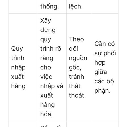
thống.
lệch.
Xây
dựng
quy
Theo
Cần có
Quy
trình rõ
dõi
sự phối
trình
ràng
nguồn
hợp
nhập
cho
gốc,
giữa
xuất
việc
tránh
các bộ
hàng
nhập và
thất
phận.
xuất
thoát.
hàng
hóa.