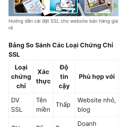
Hướng dẫn cài đặt SSL cho website bán hàng giá
rẻ
Bảng So Sánh Các Loại Chứng Chỉ
SSL
Loại
Độ
Xác
chứng
tin
Phù hợp với
thực
chỉ
cậy
DV
Tên
Website nhỏ,
Thấp
SSL
miền
blog
Doanh