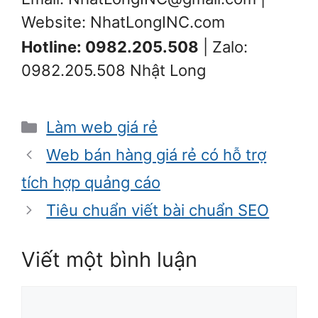
Website: NhatLongINC.com
Hotline: 0982.205.508
| Zalo:
0982.205.508 Nhật Long
Danh
Làm web giá rẻ
mục
Web bán hàng giá rẻ có hỗ trợ
tích hợp quảng cáo
Tiêu chuẩn viết bài chuẩn SEO
Viết một bình luận
Bình