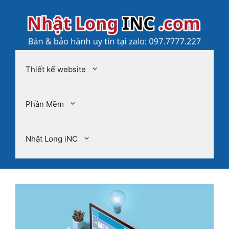
Chuyển
đến
nội
dung
Thiết kế website
Phần Mềm
Nhật Long iNC