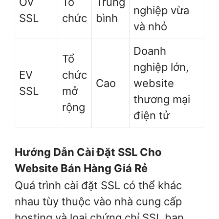
OV
Tổ
Trung
nghiệp vừa
SSL
chức
bình
và nhỏ
Doanh
Tổ
nghiệp lớn,
EV
chức
Cao
website
SSL
mở
thương mại
rộng
điện tử
Hướng Dẫn Cài Đặt SSL Cho
Website Bán Hàng Giá Rẻ
Quá trình cài đặt SSL có thể khác
nhau tùy thuộc vào nhà cung cấp
hosting và loại chứng chỉ SSL bạn