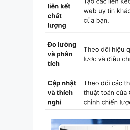
Tạo các liên kết
liên kết
web uy tín khá
chất
của bạn.
lượng
Đo lường
Theo dõi hiệu 
và phân
lược và điều chỉ
tích
Cập nhật
Theo dõi các th
và thích
thuật toán của 
nghi
chỉnh chiến lượ