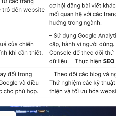
 từ các trang
cơ hội đăng bài viết khá
c trỏ đến website
mối quan hệ với các tran
hưởng trong ngành.
– Sử dụng Google Analyti
quả của chiến
cập, hành vi người dùng
nh khi cần thiết.
Console để theo dõi thứ
dữ liệu. – Thực hiện
SEO 
ay đổi trong
– Theo dõi các blog và n
Google và điều
Thử nghiệm các kỹ thuậ
c cho phù hợp.
thiện và tối ưu hóa websi