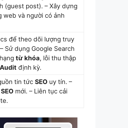
ch (guest post). – Xây dựng
g web và người có ảnh
cs để theo dõi lượng truy
. – Sử dụng Google Search
 hạng
từ khóa
, lỗi thu thập
Audit
định kỳ.
guồn tin tức
SEO
uy tín. –
t
SEO
mới. – Liên tục cải
te.