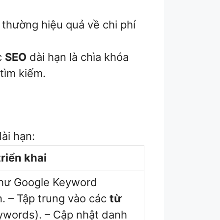
 thường hiệu quả về chi phí
c
SEO
dài hạn là chìa khóa
 tìm kiếm.
ài hạn:
riển khai
như Google Keyword
. – Tập trung vào các
từ
eywords). – Cập nhật danh