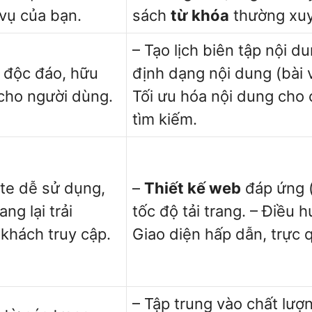
vụ của bạn.
sách
từ khóa
thường xuy
– Tạo lịch biên tập nội 
g độc đáo, hữu
định dạng nội dung (bài v
 cho người dùng.
Tối ưu hóa nội dung cho
tìm kiếm.
te dễ sử dụng,
–
Thiết kế web
đáp ứng (
ng lại trải
tốc độ tải trang. – Điều 
khách truy cập.
Giao diện hấp dẫn, trực 
– Tập trung vào chất lượ