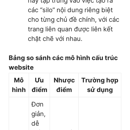
này tập trung vào việc tạo ra
các “silo” nội dung riêng biệt
cho từng chủ đề chính, với các
trang liên quan được liên kết
chặt chẽ với nhau.
Bảng so sánh các mô hình cấu trúc
website
Mô
Ưu
Nhược
Trường hợp
hình
điểm
điểm
sử dụng
Đơn
giản,
dễ