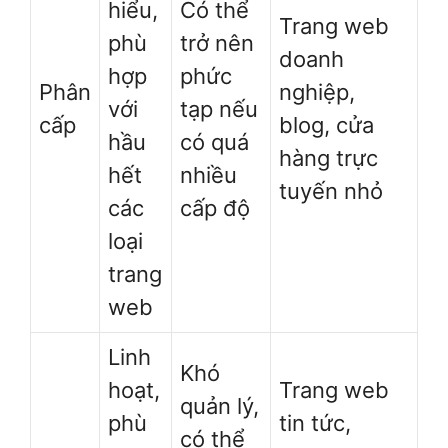
hiểu,
Có thể
Trang web
phù
trở nên
doanh
hợp
phức
Phân
nghiệp,
với
tạp nếu
cấp
blog, cửa
hầu
có quá
hàng trực
hết
nhiều
tuyến nhỏ
các
cấp độ
loại
trang
web
Linh
Khó
hoạt,
Trang web
quản lý,
phù
tin tức,
có thể