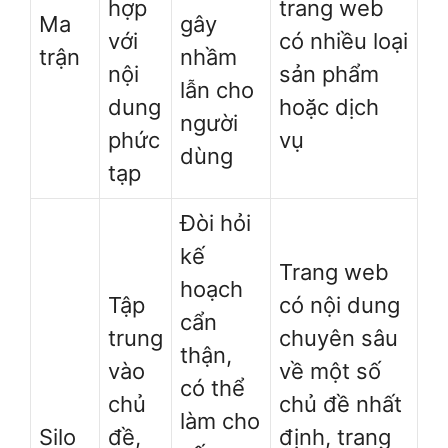
hợp
trang web
Ma
gây
với
có nhiều loại
trận
nhầm
nội
sản phẩm
lẫn cho
dung
hoặc dịch
người
phức
vụ
dùng
tạp
Đòi hỏi
kế
Trang web
hoạch
Tập
có nội dung
cẩn
trung
chuyên sâu
thận,
vào
về một số
có thể
chủ
chủ đề nhất
làm cho
Silo
đề,
định, trang