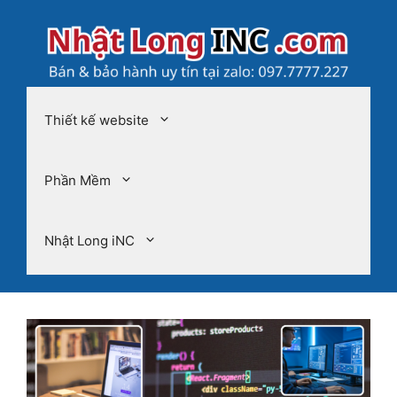
Chuyển
đến
nội
dung
Thiết kế website
Phần Mềm
Nhật Long iNC