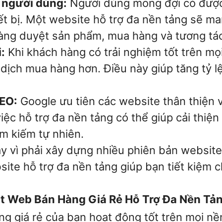
m người dùng:
Người dùng mong đợi có được 
iết bị. Một website hỗ trợ đa nền tảng sẽ ma
àng duyệt sản phẩm, mua hàng và tương tác
:
Khi khách hàng có trải nghiệm tốt trên mọi
dịch mua hàng hơn. Điều này giúp tăng tỷ l
EO:
Google ưu tiên các website thân thiện vớ
iệc hỗ trợ đa nền tảng có thể giúp cải thiệ
m kiếm tự nhiên.
 vì phải xây dựng nhiều phiên bản website 
te hỗ trợ đa nền tảng giúp bạn tiết kiệm chi
t Web Bán Hàng Giá Rẻ Hỗ Trợ Đa Nền Tả
 giá rẻ của bạn hoạt động tốt trên mọi nền