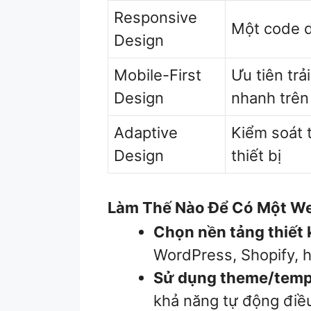
Responsive
Một code du
Design
Mobile-First
Ưu tiên trả
Design
nhanh trên
Adaptive
Kiểm soát t
Design
thiết bị
Làm Thế Nào Để Có Một We
Chọn nền tảng thiết
WordPress, Shopify, h
Sử dụng theme/templ
khả năng tự động điều 