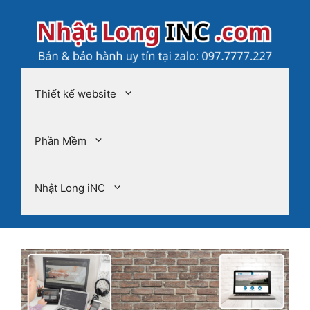
Chuyển
đến
nội
dung
Thiết kế website
Phần Mềm
Nhật Long iNC