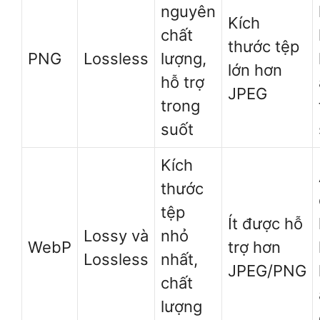
nguyên
Kích
chất
thước tệp
PNG
Lossless
lượng,
lớn hơn
hỗ trợ
JPEG
trong
suốt
Kích
thước
tệp
Ít được hỗ
Lossy và
nhỏ
WebP
trợ hơn
Lossless
nhất,
JPEG/PNG
chất
lượng