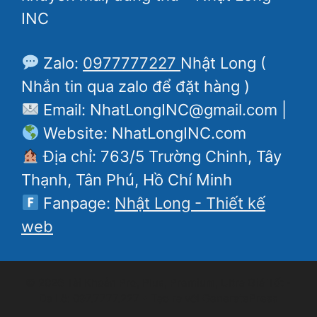
INC
Zalo:
0977777227
Nhật Long (
Nhắn tin qua zalo để đặt hàng )
Email: NhatLongINC@gmail.com |
Website: NhatLongINC.com
Địa chỉ: 763/5 Trường Chinh, Tây
Thạnh, Tân Phú, Hồ Chí Minh
Fanpage:
Nhật Long - Thiết kế
web
© 2026 Tài Khoản Pro, Plus, Premium, Ultra Giá Tốt -
Da Lô: 097.7777.227
• Tạo ra với
GeneratePress