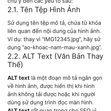
chú ý đến các yếu tố sau:
2.1. Tên Tệp Hình Ảnh
Sử dụng tên tệp mô tả, chứa từ khóa
liên quan đến nội dung của hình ảnh.
Ví dụ: thay vì “IMG12345.jpg”, hãy sử
dụng “ao-khoac-nam-mau-xanh.jpg”.
2.2. ALT Text (Văn Bản Thay
Thế)
ALT text
là một đoạn mô tả ngắn gọn
về hình ảnh, được hiển thị khi hình
ảnh không tải được hoặc khi người
dùng sử dụng trình đọc màn hình.
ALT text
rất quan trọng cho SEO vì