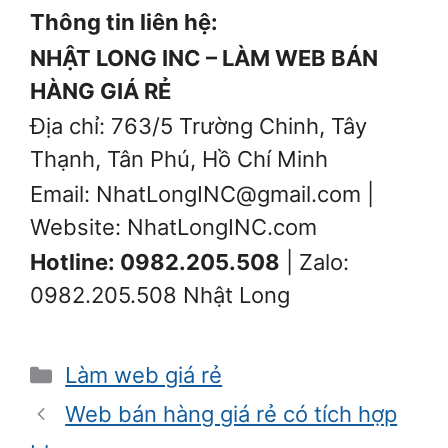
Thông tin liên hệ:
NHẬT LONG INC – LÀM WEB BÁN
HÀNG GIÁ RẺ
Địa chỉ: 763/5 Trường Chinh, Tây
Thạnh, Tân Phú, Hồ Chí Minh
Email: NhatLongINC@gmail.com |
Website: NhatLongINC.com
Hotline: 0982.205.508
| Zalo:
0982.205.508 Nhật Long
Danh
Làm web giá rẻ
mục
Web bán hàng giá rẻ có tích hợp