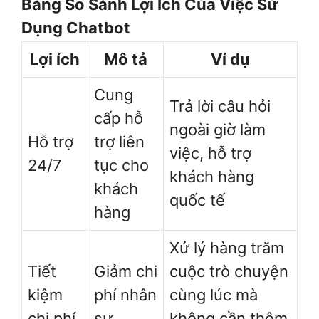
Bảng So Sánh Lợi Ích Của Việc Sử
Dụng Chatbot
Lợi ích
Mô tả
Ví dụ
Cung
Trả lời câu hỏi
cấp hỗ
ngoài giờ làm
Hỗ trợ
trợ liên
việc, hỗ trợ
24/7
tục cho
khách hàng
khách
quốc tế
hàng
Xử lý hàng trăm
Tiết
Giảm chi
cuộc trò chuyện
kiệm
phí nhân
cùng lúc mà
chi phí
sự
không cần thêm