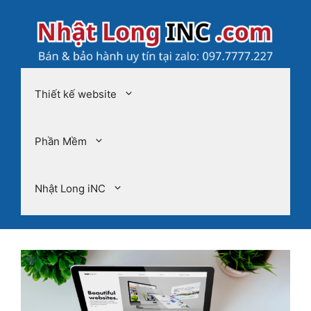
Chuyển
đến
nội
dung
Thiết kế website
Phần Mềm
Nhật Long iNC