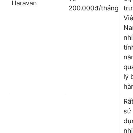
Haravan
200.000đ/tháng
tr
Việ
Na
nh
tín
nă
qu
lý 
hà
Rấ
sử
dụ
nh