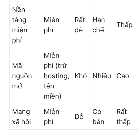
Nền
tảng
Miễn
Rất
Hạn
Thấp
miễn
phí
dễ
chế
phí
Miễn
Mã
phí (trừ
nguồn
hosting,
Khó
Nhiều
Cao
mở
tên
miền)
Mạng
Miễn
Cơ
Rất
Dễ
xã hội
phí
bản
thấp