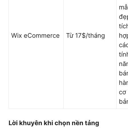
mẫ
đẹ
tíc
Wix eCommerce
Từ 17$/tháng
hợ
cá
tín
nă
bá
hà
cơ
bả
Lời khuyên khi chọn nền tảng