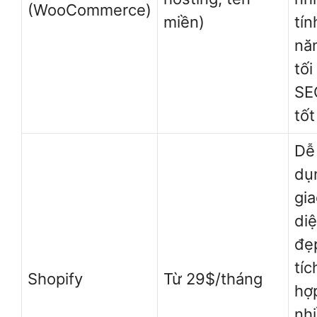
(WooCommerce)
miền)
tín
nă
tối
SE
tốt
Dễ
dụ
gi
di
đẹ
tíc
Shopify
Từ 29$/tháng
hợ
nh