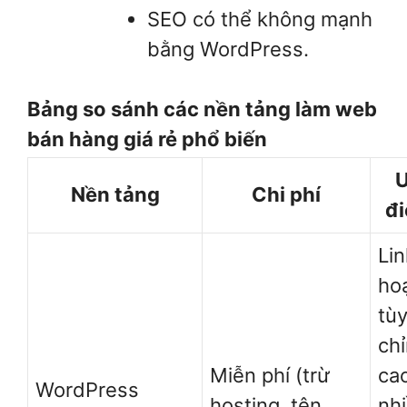
SEO có thể không mạnh
bằng WordPress.
Bảng so sánh các nền tảng làm web
bán hàng giá rẻ phổ biến
Nền tảng
Chi phí
đ
Li
hoạ
tù
ch
Miễn phí (trừ
ca
WordPress
hosting, tên
nh