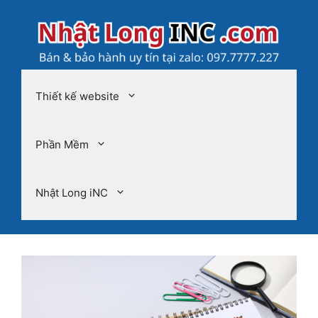
Chuyển
đến
nội
dung
Thiết kế website
Phần Mềm
Nhật Long iNC