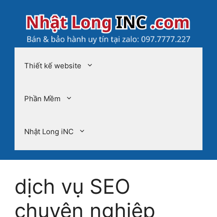
Chuyển
đến
nội
dung
Thiết kế website
Phần Mềm
Nhật Long iNC
dịch vụ SEO
chuyên nghiệp