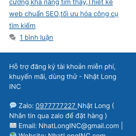
cường khả năng tìm thấy
,
Thiết kế
web chuẩn SEO
,
tối ưu hóa công cụ
tìm kiếm
1 bình luận
Hỗ trợ đăng ký tài khoản miễn phí,
khuyến mãi, dùng thử - Nhật Long
INC
Zalo:
0977777227
Nhật Long (
Nhắn tin qua zalo để đặt hàng )
Email: NhatLongINC@gmail.com |
Website: NhatLongINC.com