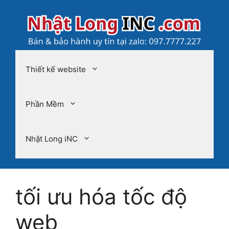
Chuyển
đến
nội
dung
Thiết kế website
Phần Mềm
Nhật Long iNC
tối ưu hóa tốc độ
web