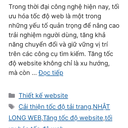
Trong thời đại công nghệ hiện nay, tối
ưu hóa tốc độ web là một trong
những yếu tố quản trọng để nâng cao
trải nghiệm người dùng, tăng khả
năng chuyển đổi và giữ vững vị trí
trên các công cụ tìm kiếm. Tăng tốc
độ website không chỉ là xu hướng,
mà còn …
Đọc tiếp
Danh
Thiết kế website
mục
Thẻ
Cải thiện tốc độ tải trang
,
NHẬT
LONG WEB
,
Tăng tốc độ website
,
tối