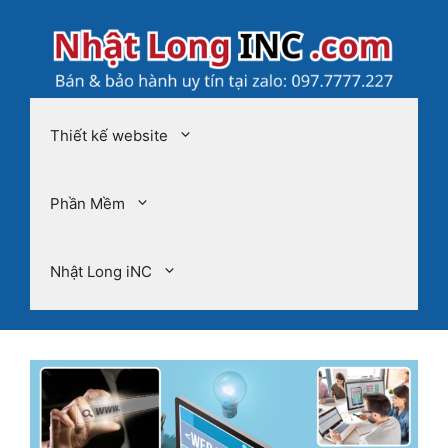
Chuyển
đến
nội
dung
Thiết kế website
Phần Mềm
Nhật Long iNC