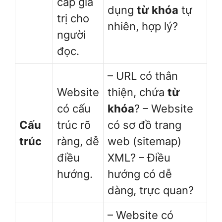
cấp giá
dụng
từ khóa
tự
trị cho
nhiên, hợp lý?
người
đọc.
– URL có thân
Website
thiện, chứa
từ
có cấu
khóa
? – Website
Cấu
trúc rõ
có sơ đồ trang
trúc
ràng, dễ
web (sitemap)
điều
XML? – Điều
hướng.
hướng có dễ
dàng, trực quan?
– Website có