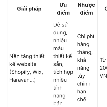
Ưu
Nhược
Giải pháp
C
điểm
điểm
Dễ sử
dụng,
Chi phí
nhiều
hàng
mẫu
tháng,
Nền tảng thiết
thiết kế
khả
Từ
kế website
sẵn,
năng
20
(Shopify, Wix,
tích hợp
tùy
VN
Haravan…)
nhiều
chỉnh
tính
hạn
năng
chế
bán