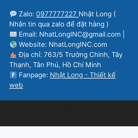
Zalo:
0977777227
Nhật Long (
Nhắn tin qua zalo để đặt hàng )
Email: NhatLongINC@gmail.com |
Website: NhatLongINC.com
Địa chỉ: 763/5 Trường Chinh, Tây
Thạnh, Tân Phú, Hồ Chí Minh
Fanpage:
Nhật Long - Thiết kế
web
© 2026 Tài Khoản Pro, Plus, Premium, Ultra Giá Tốt -
Da Lô: 097.7777.227
• Tạo ra với
GeneratePress