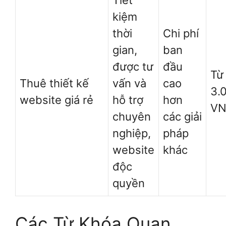
Tiết
kiệm
thời
Chi phí
gian,
ban
được tư
đầu
Từ
Thuê thiết kế
vấn và
cao
3.
website giá rẻ
hỗ trợ
hơn
V
chuyên
các giải
nghiệp,
pháp
website
khác
độc
quyền
Các Từ Khóa Quan