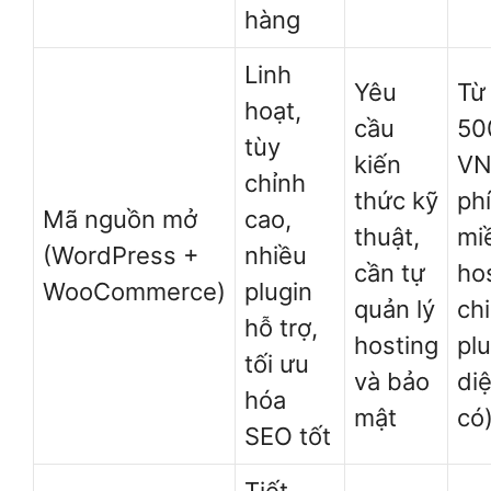
hàng
Linh
Yêu
Từ
hoạt,
cầu
50
tùy
kiến
VN
chỉnh
thức kỹ
phí
Mã nguồn mở
cao,
thuật,
mi
(WordPress +
nhiều
cần tự
ho
WooCommerce)
plugin
quản lý
chi
hỗ trợ,
hosting
plu
tối ưu
và bảo
di
hóa
mật
có
SEO tốt