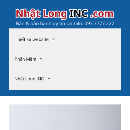
Chuyển
đến
nội
dung
Thiết kế website
Phần Mềm
Nhật Long iNC